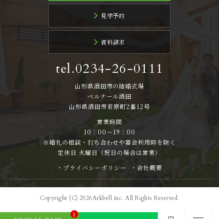
見学予約
資料請求
tel.0234-26-0111
山形県酒田市の結婚式場
ベルナール酒田
山形県酒田市若原町2番12号
営業時間
10：00～19：00
※婚礼の相談・打ち合わせや宴会利用時を除く
定休日 火曜日（祝日の場合は営業）
・プライバシーポリシー
・会社概要
Copyright (C) 2026Arkbell inc. All Rights Reserved.
1