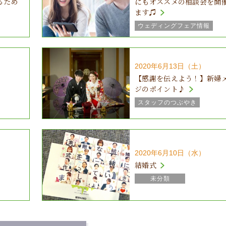
るため
にもオススメの相談会を開
ます♫
ウェディングフェア情報
2020年6月13日（土）
【感謝を伝えよう！】新婦
ジのポイント♪
スタッフのつぶやき
2020年6月10日（水）
結婚式
未分類