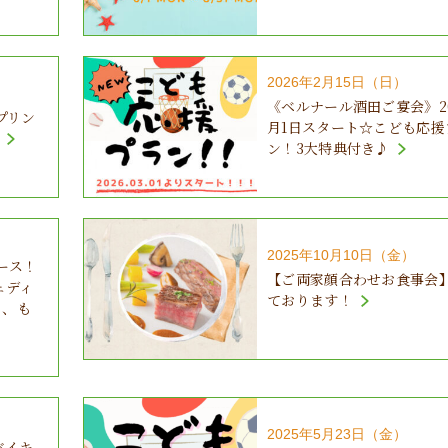
2026年2月15日（日）
《ベルナール酒田ご宴会》20
プリン
月1日スタート☆こども応援
ン！3大特典付き♪
2025年10月10日（金）
ース！
【ご両家顔合わせお食事会
ェディ
ております！
く、も
2025年5月23日（金）
バイキ