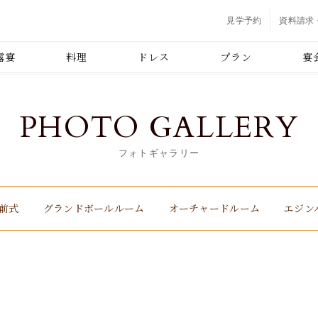
見学予約
資料請求
露宴
料理
ドレス
プラン
宴
PHOTO GALLERY
フォトギャラリー
前式
グランドボール
ルーム
オーチャード
ルーム
エジン