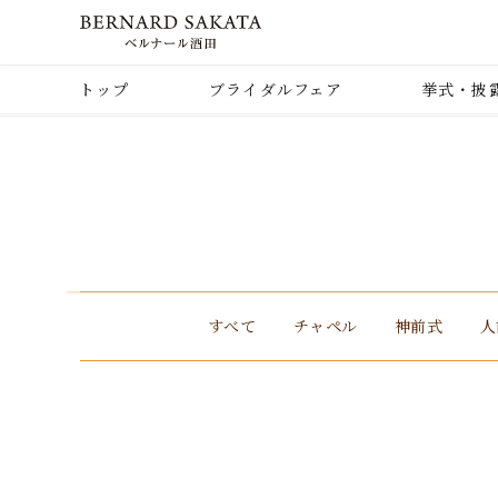
トップ
ブライダルフェア
挙式・披
すべて
チャペル
神前式
人