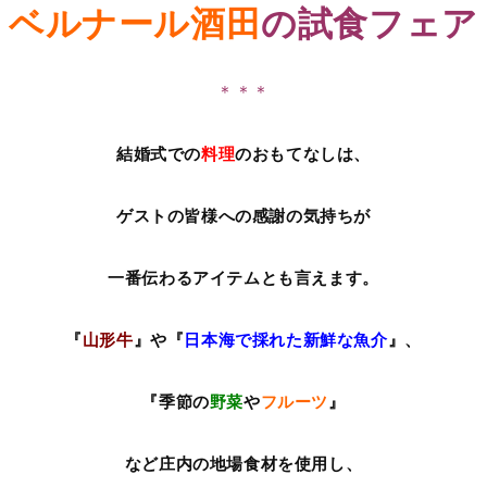
ベルナール酒田
の試食フェア
＊＊＊
結婚式での
料理
のおもてなしは、
ゲストの皆様への感謝の気持ちが
一番伝わるアイテムとも言えます。
『
山形牛
』や『
日本海で採れた新鮮な魚介
』、
『季節の
野菜
や
フルーツ
』
など庄内の地場食材を使用し、