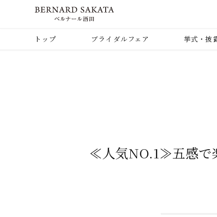
トップ
ブライダルフェア
挙式・披
≪人気NO.1≫五感