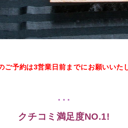
のご予約は3
営業日前
までに
お願いいた
＊＊＊
クチコミ満足度NO.1!