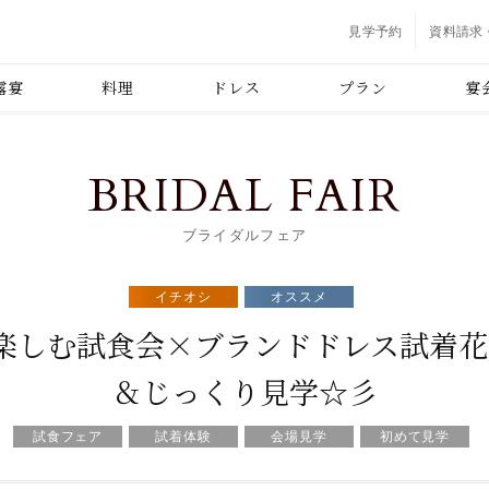
見学予約
資料請求
露宴
料理
ドレス
プラン
宴
BRIDAL FAIR
ブライダルフェア
イチオシ
オススメ
で楽しむ試食会×ブランドドレス試着花
＆じっくり見学☆彡
試食フェア
試着体験
会場見学
初めて見学