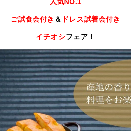
人気NO.1
ご試食会付き
＆
ドレス試着会付き
イチオシ
フェア！