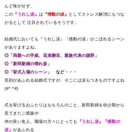
んど味がせず、
この
『うれし涙』
は
『情動の涙』
としてストレス解消にもつな
がるとして 注目されているそうです。
結婚式においても『うれし涙』『感動の涙』がこぼれるシーン
がありますよね。
◎「両親への手紙、花束贈呈、親族代表の謝辞」
◎「新郎新婦の晴れ姿」
◎「挙式入場のシーン」
など・・・
笑顔があふれる結婚式ですが、そこには涙もつきものですよね
(#^.^#)
式を挙げるおふたりはもちろんのこと、新郎新婦を幼少期から
見てきたご親族や
仲の良い友人、職場の方々にとっても
『うれし涙』『感動の
涙』
があふれる