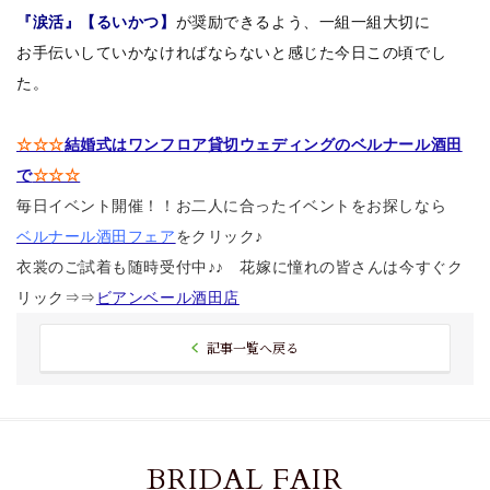
『涙活』【るいかつ】
が奨励できるよう、一組一組大切に
お手伝いしていかなければならないと感じた今日この頃でし
た。
☆☆☆
結婚式はワンフロア貸切ウェディングのベルナール酒田
で
☆☆☆
毎日イベント開催！！お二人に合ったイベントをお探しなら
ベルナール酒田フェア
をクリック
♪
衣裳のご試着も随時受付中♪♪ 花嫁に憧れの皆さんは今すぐク
リック⇒⇒
ビアンベール酒田店
記事一覧へ戻る
BRIDAL FAIR