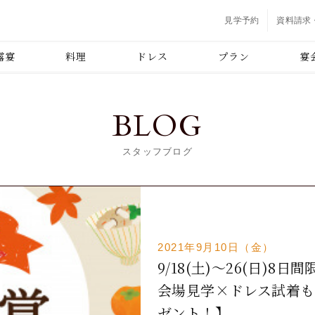
見学予約
資料請求
露宴
料理
ドレス
プラン
宴
BLOG
スタッフブログ
2021年9月10日（金）
9/18(土)～26(日)
会場見学×ドレス試着も
ゼント！】