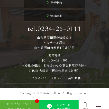
見学予約
資料請求
tel.0234-26-0111
山形県酒田市の結婚式場
ベルナール酒田
山形県酒田市若原町2番12号
営業時間
10：00～19：00
※婚礼の相談・打ち合わせや宴会利用時を除く
定休日 火曜日（祝日の場合は営業）
・プライバシーポリシー
・会社概要
Copyright (C) 2026Arkbell inc. All Rights Reserved.
1
BRIDAL FAIR
プランナーに
LINEで相談
ブライダルフェア