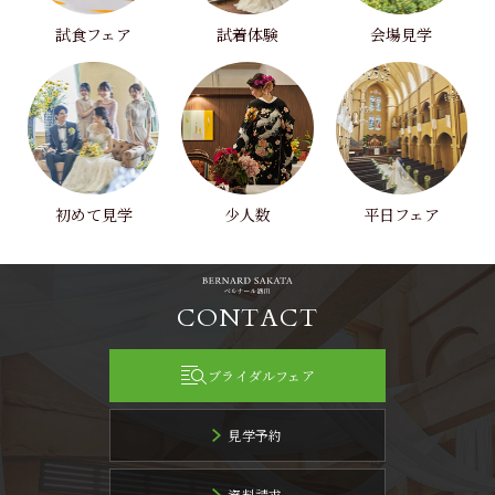
試食フェア
試着体験
会場見学
初めて見学
少人数
平日フェア
CONTACT
ブライダルフェア
見学予約
資料請求